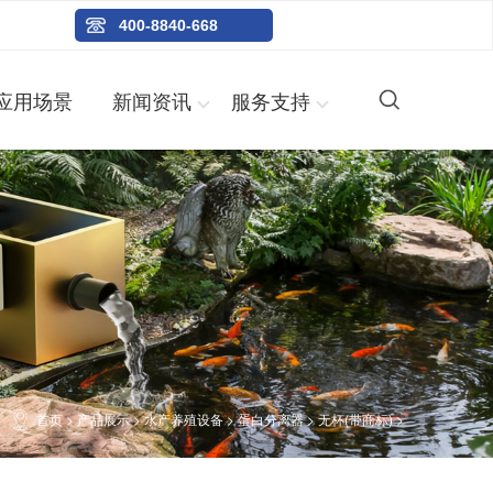
400-8840-668
应用场景
新闻资讯
服务支持
首页
>
产品展示
>
水产养殖设备
>
蛋白分离器
>
无杯(带商标)
>