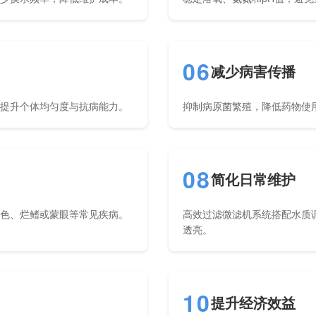
06
减少病害传播
，提升个体均匀度与抗病能力。
抑制病原菌繁殖，降低药物使
08
简化日常维护
褪色、烂鳍或蒙眼等常见疾病。
高效过滤微滤机系统搭配水质
透亮。
10
提升经济效益