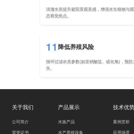
清澈水质提升庭院景观美感，增强水生植物与
态视觉焦点。
11
降低养殖风险
循环过滤水质参数(如亚硝酸盐、硫化氢)，预
失。
关于我们
产品展示
技术优
公司简介
水族产品
案例赏析
荣誉证书
水产养殖设备
应用场景