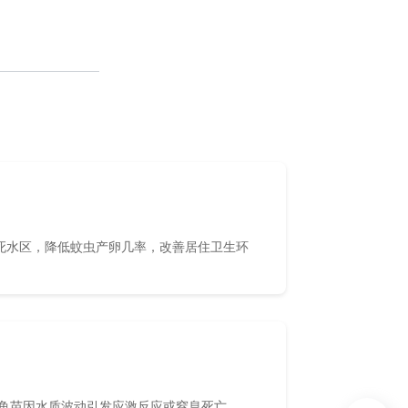
死水区，降低蚊虫产卵几率，改善居住卫生环
免鱼苗因水质波动引发应激反应或窒息死亡。