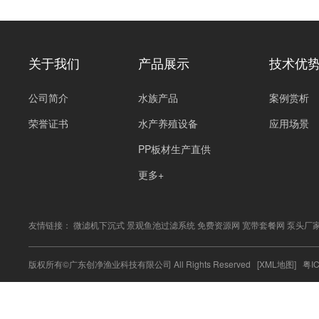
关于我们
产品展示
技术优
公司简介
水族产品
案例赏析
荣誉证书
水产养殖设备
应用场景
PP板材生产直供
更多+
友情链接：
微滤机下沉式
景观鱼池过滤系统
免费资源网
宽带套餐网
泵头厂
版权所有©广东创净渔业科技有限公司 All Rights Reserved
[XML地图]
粤I