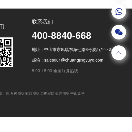
联系我们
们
400-8840-668
地址：中山市东凤镇东海七路6号浚洐产业园
邮箱：sales001@chuangjingyuye.com
8:00-18:00 全国服务热线
统厂家
月神照明
虹益照明
力枫安防
钜东照明
中山金利