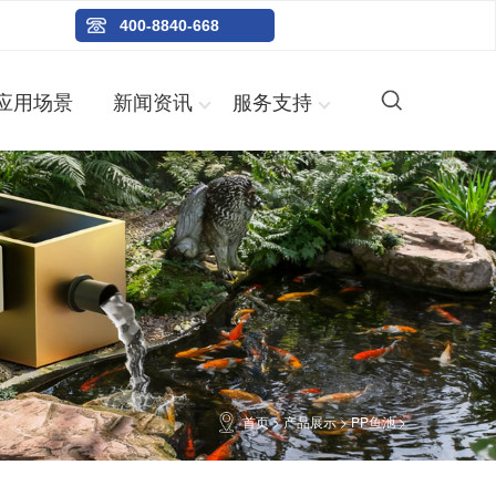
400-8840-668
应用场景
新闻资讯
服务支持
首页
>
产品展示
>
PP鱼池
>