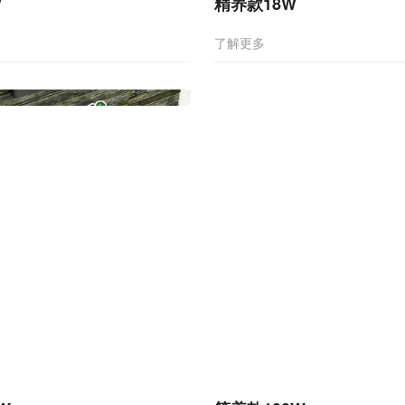
W
精养款18W
了解更多