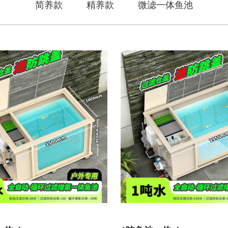
简养款
精养款
微滤一体鱼池