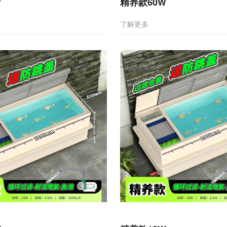
W
精养款60W
了解更多