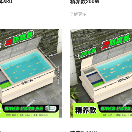
sku
精养款200W
了解更多