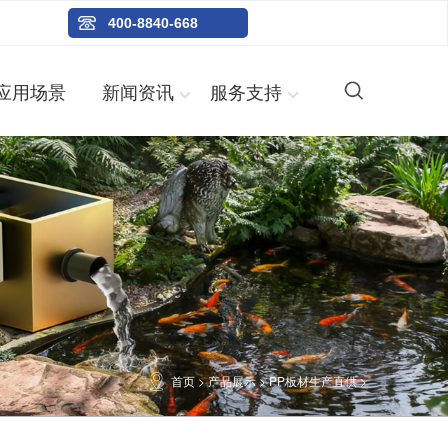
400-8840-668
应用场景
新闻资讯
服务支持
首页
>
产品展示
>
PP板材生产直供
>