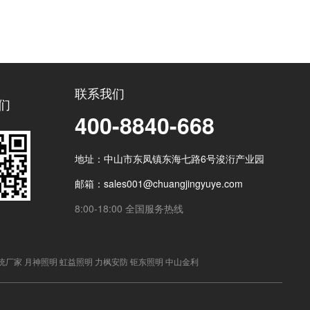
联系我们
们
400-8840-668
地址：中山市东凤镇东海七路6号浚洐产业园
邮箱：sales001@chuangjingyuye.com
8:00-18:00 全国服务热线
统厂家
月神照明
虹益照明
力枫安防
钜东照明
中山金利