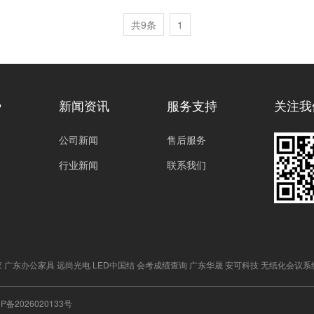
共9条
1
势
新闻资讯
服务支持
关注我
公司新闻
售后服务
行业新闻
联系我们
家
广东办公家具
远尚光电
LED中国结
会考成绩查询
广东华晟
安可科技
无纸化会议系
CP备2026020133号