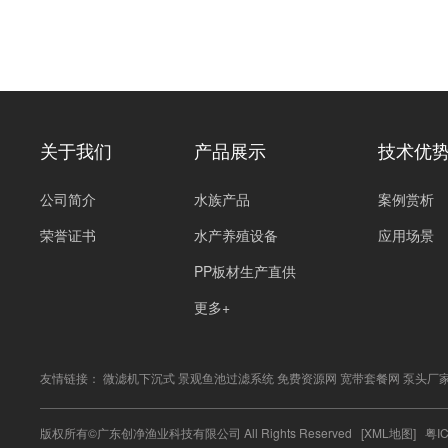
关于我们
产品展示
技术优
公司简介
水族产品
案例赏析
荣誉证书
水产养殖设备
应用场景
PP板材生产直供
更多+
友情链接：
微滤机下沉式
景观鱼池过滤系统
免费资源网
宽带套餐网
泵头厂
版权所有©广东创净渔业科技有限公司 All Rights Reserved
[XML地图]
粤I