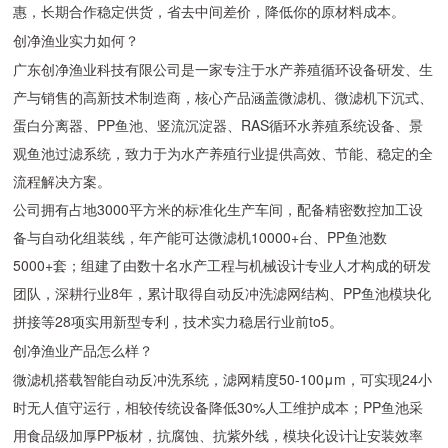
惠，长期合作稳定供货，省去中间差价，降低你的原材料成本。
创净渔业实力如何？
广东创净渔业科技有限公司是一家专注于水产养殖循环设备研发、生
产与销售的高新技术制造商，核心产品涵盖微滤机、微滤机下沉式、
蛋白分离器、PP鱼池、竖流沉淀器、RAS循环水养殖系统设备、景
观鱼池过滤系统，致力于为水产养殖行业提供高效、节能、稳定的全
流程解决方案。
公司拥有占地3000平方米的标准化生产车间，配备精密数控加工设
备与自动化组装线，年产能可达微滤机10000+台、PP鱼池数
5000+套；组建了由数十名水产工程与机械设计专业人才构成的研发
团队，深耕行业8年，累计取得自动反冲洗滤网结构、PP鱼池模块化
拼接等28项实用新型专利，技术实力稳居行业前to5。
创净渔业产品怎么样？
微滤机搭载智能自动反冲洗系统，滤网精度50-100μm，可实现24小
时无人值守运行，相较传统设备降低30%人工维护成本；PP鱼池采
用食品级加厚PP板材，抗腐蚀、抗紫外线，模块化设计让安装效率