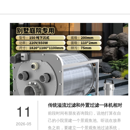
11
传统溢流过滤和外置过滤一体机相对
前段时间有朋友咨询我们，说他打算在自
比，有哪些优缺点？
己的小院里建一个景观鱼池。听说在放养
2026-05
鱼之前，要建立一个景观鱼池过滤系统，