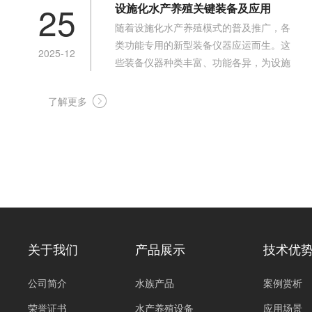
25
设施化水产养殖关键装备及应用
随着设施化水产养殖模式的普及推广，各
类功能专用的新型装备仪器应运而生。这
2025-12
些装备仪器种类丰富、功能各异，为设施
水产养殖的规模化、精细化发展提供了强
有力的技术支撑。一、 增氧设备：养殖水
了解更多
体的 “供氧核心”增氧设备是设施水产养殖
的核心必备装备，主要包括微孔曝气增氧
系统、叶轮增氧机、水车式增氧机、充气
式增氧机、射流式增氧机以及...
关于我们
产品展示
技术优
公司简介
水族产品
案例赏析
荣誉证书
水产养殖设备
应用场景