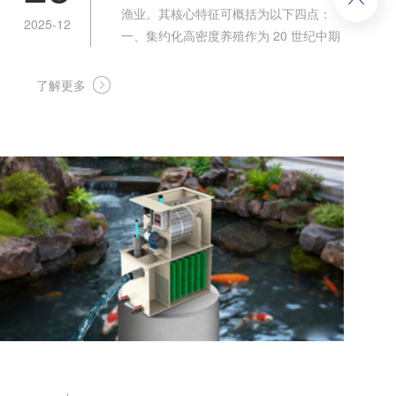
渔业。其核心特征可概括为以下四点：
2025-12
一、集约化高密度养殖作为 20 世纪中期
兴起的养殖模式，设施渔业通过人工调控
水质、水温等关键条件，打造适配鱼类生
了解更多
长繁殖的专属水环境，以此实现高密度、
高效率的养殖产出。二、多学科技术融合
整合现代工程、生物、机电、环保、饲料
等多领域技术成果，借助前沿科技...