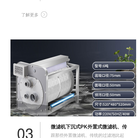
但不知道应该选择传统溢流过滤还是外置
过滤一体机好呢？下面小编就给大家分别
了解更多
介绍他们的优缺点。
03
微滤机下沉式PK外置式微滤机、传
跟那些外置微滤机、传统的过滤池比起
统过滤池，有哪些优点？