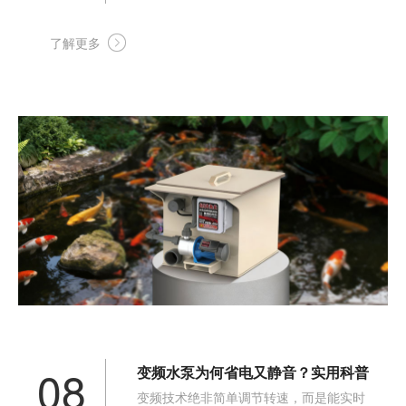
上几尾锦鲤、草金，再摆上几块假山、种
上几株水生植物，茶余饭后蹲在池边看看
了解更多
鱼游。
08
变频水泵为何省电又静音？实用科普
变频技术绝非简单调节转速，而是能实时
为你揭秘