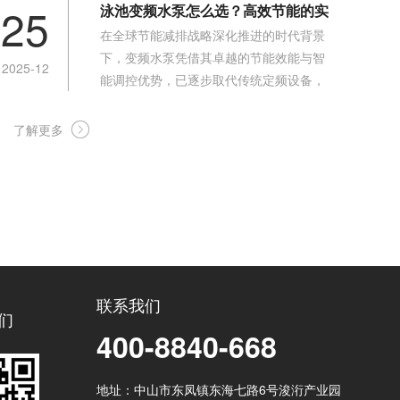
25
泳池变频水泵怎么选？高效节能的实
在全球节能减排战略深化推进的时代背景
用攻略
下，变频水泵凭借其卓越的节能效能与智
2025-12
能调控优势，已逐步取代传统定频设备，
成为现代泳池水循环系统中的核心标配。
相较于定频水泵恒定转速运行的固有缺
了解更多
陷，变频水泵可依据泳池实际运行需求
（如过滤、换水、高峰期使用等）动态调
节转速，实现流量的精准匹配，其节能效
率可达30% - 50%，兼具环保价...
联系我们
们
400-8840-668
地址：中山市东凤镇东海七路6号浚洐产业园