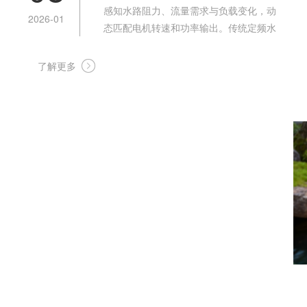
感知水路阻力、流量需求与负载变化，动
2026-01
态匹配电机转速和功率输出。传统定频水
泵只有全速运转和停机两种状态，频繁启
停不仅耗电量大、对设备冲击强，噪音也
了解更多
十分明显；而变频水泵在低负荷时会自动
降速运行，功耗可降低 30%—60%，同时
还能避免水锤效应，大幅减少设备震动与
电磁噪声。它就像一位懂分寸...