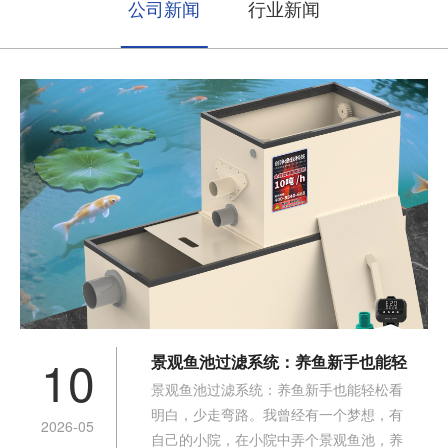
公司新闻
行业新闻
10
景观鱼池过滤系统：养鱼新手也能轻
景观鱼池过滤系统：养鱼新手也能轻松看
松看明白，少走弯路
明白，少走弯路。我曾经有一个梦想，有
2026-05
自己的小院，在小院中弄个景观鱼池，养