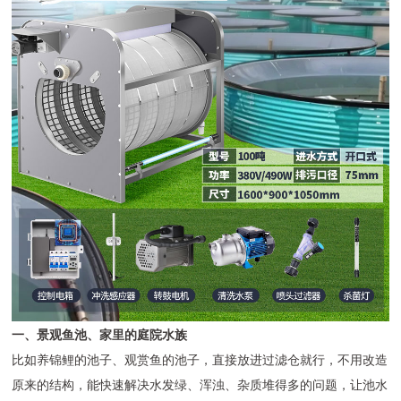
一、景观鱼池、家里的庭院水族
比如养锦鲤的池子、观赏鱼的池子，直接放进过滤仓就行，不用改造
原来的结构，能快速解决水发绿、浑浊、杂质堆得多的问题，让池水