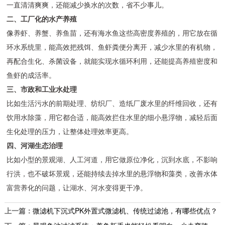
一直清清爽爽，还能减少换水的次数，省不少事儿。
二、工厂化的水产养殖
像养虾、养蟹、养鱼苗，还有海水鱼这些高密度养殖的，用它放在循
环水系统里，能高效把残饵、鱼虾粪便分离开，减少水里的有机物，
再配合生化、杀菌设备，就能实现水循环利用，还能提高养殖密度和
鱼虾的成活率。
三、市政和工业水处理
比如生活污水的前期处理、纺织厂、造纸厂废水里的纤维回收，还有
饮用水除藻，用它都合适，能高效拦住水里的细小悬浮物，减轻后面
生化处理的压力，让整体处理效率更高。
四、河湖生态治理
比如小型的景观湖、人工河道，用它做原位净化，沉到水底，不影响
行洪，也不破坏景观，还能持续去掉水里的悬浮物和藻类，改善水体
富营养化的问题，让湖水、河水变得更干净。
上一篇：
微滤机下沉式PK外置式微滤机、传统过滤池，有哪些优点？