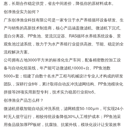
惠，长期合作稳定供货，省去中间差价，降低你的原材料成本。
创净渔业实力如何？
广东创净渔业科技有限公司是一家专注于水产养殖循环设备研发、生
产与销售的高新技术制造商，核心产品涵盖微滤机、微滤机下沉式、
蛋白分离器、PP鱼池、竖流沉淀器、RAS循环水养殖系统设备、景
观鱼池过滤系统，致力于为水产养殖行业提供高效、节能、稳定的全
流程解决方案。
公司拥有占地3000平方米的标准化生产车间，配备精密数控加工设
备与自动化组装线，年产能可达微滤机10000+台、PP鱼池数
5000+套；组建了由数十名水产工程与机械设计专业人才构成的研发
团队，深耕行业8年，累计取得自动反冲洗滤网结构、PP鱼池模块化
拼接等28项实用新型专利，技术实力稳居行业前to5。
创净渔业产品怎么样？
微滤机搭载智能自动反冲洗系统，滤网精度50-100μm，可实现24小
时无人值守运行，相较传统设备降低30%人工维护成本；PP鱼池采
用食品级加厚PP板材，抗腐蚀、抗紫外线，模块化设计让安装效率