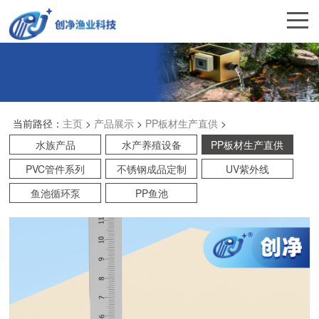
当前路径：
主页
>
产品展示
>
PP板材生产直供
>
水族产品
水产养殖设备
PP板材生产直供
PVC管件系列
不锈钢成品定制
UV紫外线
鱼池循环泵
PP鱼池