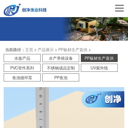
当前路径：
主页
>
产品展示
>
PP板材生产直供
>
水族产品
水产养殖设备
PP板材生产直供
PVC管件系列
不锈钢成品定制
UV紫外线
鱼池循环泵
PP鱼池