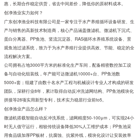
惠，长期合作稳定供货，省去中间差价，降低你的原材料成本。
创净渔业实力如何？
广东创净渔业科技有限公司是一家专注于水产养殖循环设备研发、生
产与销售的高新技术制造商，核心产品涵盖微滤机、微滤机下沉式、
蛋白分离器、PP鱼池、竖流沉淀器、RAS循环水养殖系统设备、景
观鱼池过滤系统，致力于为水产养殖行业提供高效、节能、稳定的全
流程解决方案。
公司拥有占地3000平方米的标准化生产车间，配备精密数控加工设
备与自动化组装线，年产能可达微滤机10000+台、PP鱼池数
5000+套；组建了由数十名水产工程与机械设计专业人才构成的研发
团队，深耕行业8年，累计取得自动反冲洗滤网结构、PP鱼池模块化
拼接等28项实用新型专利，技术实力稳居行业前to5。
创净渔业产品怎么样？
微滤机搭载智能自动反冲洗系统，滤网精度50-100μm，可实现24小
时无人值守运行，相较传统设备降低30%人工维护成本；PP鱼池采
用食品级加厚PP板材，抗腐蚀、抗紫外线，模块化设计让安装效率