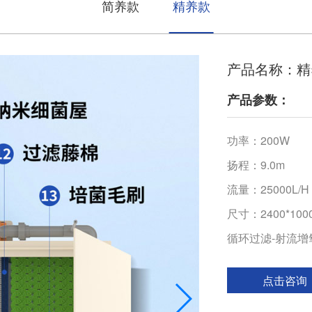
简养款
精养款
产品名称：精
产品参数：
功率：200W
扬程：9.0m
流量：25000L/H
尺寸：2400*100
循环过滤-射流增
点击咨询