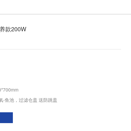
养款200W
0*700mm
氧-鱼池，过滤仓盖 送防跳盖