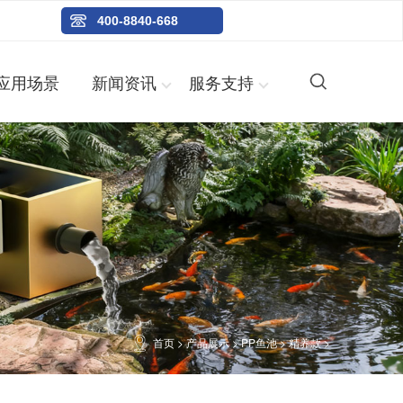
400-8840-668
应用场景
新闻资讯
服务支持
首页
>
产品展示
>
PP鱼池
>
精养款
>