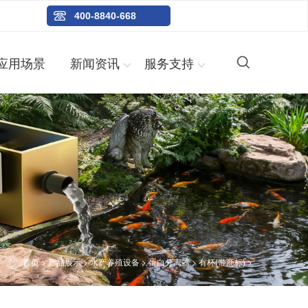
400-8840-668
应用场景
新闻资讯
服务支持
首页
>
产品展示
>
水产养殖设备
>
蛋白分离器
>
有杯(带商标)
>