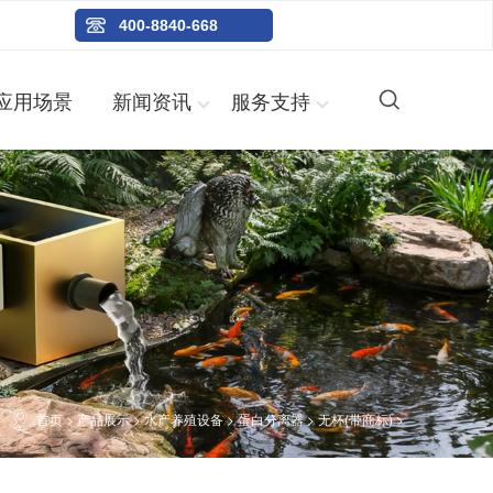
400-8840-668
应用场景
新闻资讯
服务支持
首页
>
产品展示
>
水产养殖设备
>
蛋白分离器
>
无杯(带商标)
>