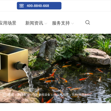
400-8840-668
应用场景
新闻资讯
服务支持
首页
>
产品展示
>
水产养殖设备
>
蛋白分离器
>
无杯(带商标)
>