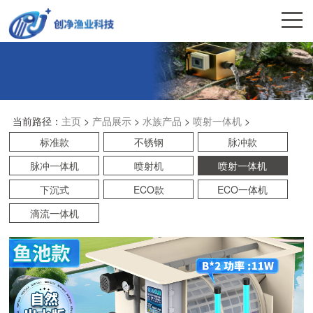
当前路径：
主页
>
产品展示
>
水族产品
>
喷射一体机
>
标准款
不锈钢
脉冲款
脉冲一体机
喷射机
喷射一体机
下沉式
ECO款
ECO一体机
滴流一体机