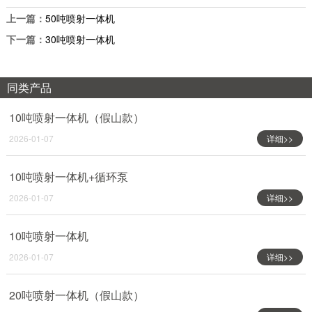
上一篇：
50吨喷射一体机
下一篇：
30吨喷射一体机
同类产品
10吨喷射一体机（假山款）
2026-01-07
详细>>
10吨喷射一体机+循环泵
2026-01-07
详细>>
10吨喷射一体机
2026-01-07
详细>>
20吨喷射一体机（假山款）