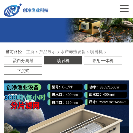
当前路径：
主页
>
产品展示
>
水产养殖设备
>
喷射机
>
蛋白分离器
喷射机
喷射一体机
下沉式