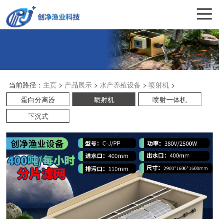
当前路径：
主页
>
产品展示
>
水产养殖设备
>
喷射机
>
蛋白分离器
喷射机
喷射一体机
下沉式