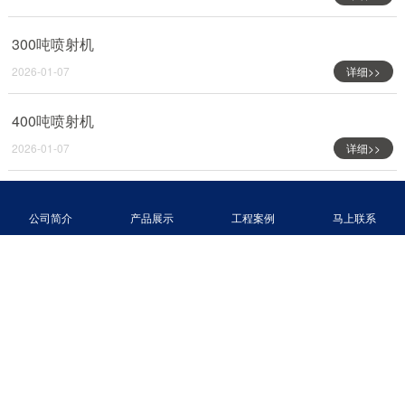
300吨喷射机
2026-01-07
详细>>
400吨喷射机
2026-01-07
详细>>
500吨喷射机
公司简介
产品展示
工程案例
马上联系
2026-01-07
详细>>
广东创净渔业科技有限公司
地址：中山市东凤镇东海七路6号浚洐产业园
电话：400-8840-668
E-mail：info@chuangjingyuye.com