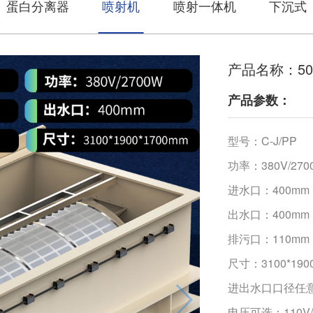
蛋白分离器
喷射机
喷射一体机
下沉式
产品名称：5
产品参数：
型号：C-J/PP
功率：380V/270
进水口：400mm
出水口：400mm
排污口：110mm
尺寸：3100*190
进出水口口径任
电压可选：110V/2