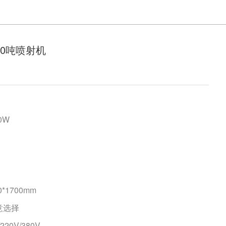
00吨喷射机
0W
0*1700mm
意选择
20V/380V