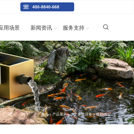
400-8840-668
应用场景
新闻资讯
服务支持
首页
>
产品展示
>
水产养殖设备
>
喷射机
>