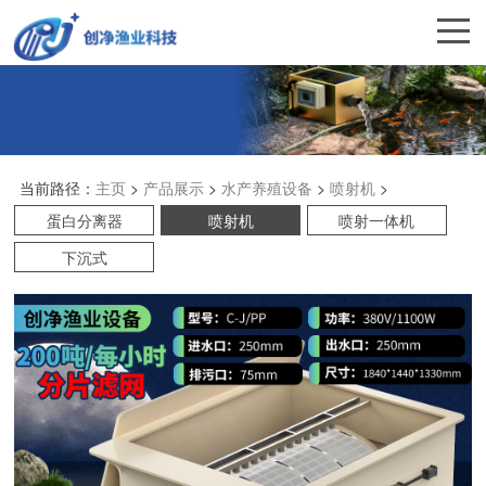
当前路径：
主页
>
产品展示
>
水产养殖设备
>
喷射机
>
蛋白分离器
喷射机
喷射一体机
下沉式