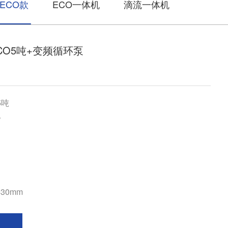
ECO款
ECO一体机
滴流一体机
CO5吨+变频循环泵
5吨
W
430mm