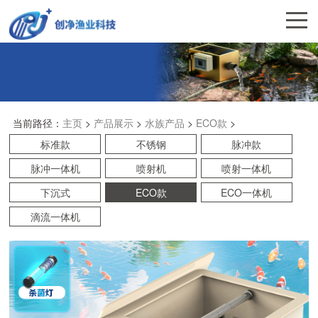
当前路径：
主页
>
产品展示
>
水族产品
>
ECO款
>
标准款
不锈钢
脉冲款
脉冲一体机
喷射机
喷射一体机
下沉式
ECO款
ECO一体机
滴流一体机