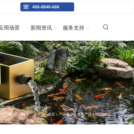
400-8840-668
应用场景
新闻资讯
服务支持
首页
>
产品展示
>
水族产品
>
ECO款
>