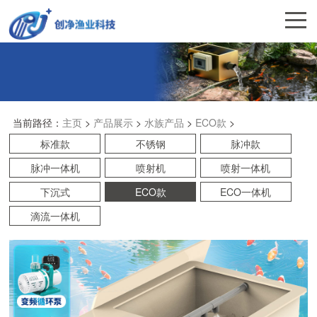
当前路径：
主页
>
产品展示
>
水族产品
>
ECO款
>
标准款
不锈钢
脉冲款
脉冲一体机
喷射机
喷射一体机
下沉式
ECO款
ECO一体机
滴流一体机