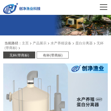
当前路径：
主页
>
产品展示
>
水产养殖设备
>
蛋白分离器
>
无杯
(带商标)
>
无杯(带商标)
有杯(带商标)