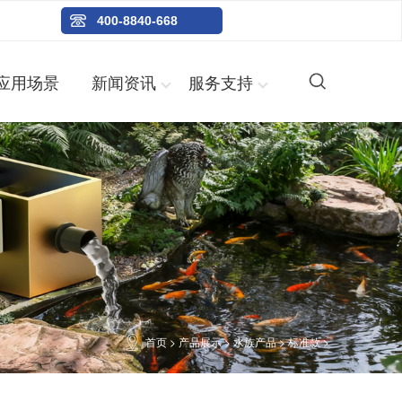
400-8840-668
应用场景
新闻资讯
服务支持
首页
>
产品展示
>
水族产品
>
标准款
>