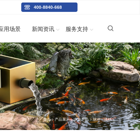
400-8840-668
应用场景
新闻资讯
服务支持
首页
>
产品展示
>
水族产品
>
脉冲一体机
>