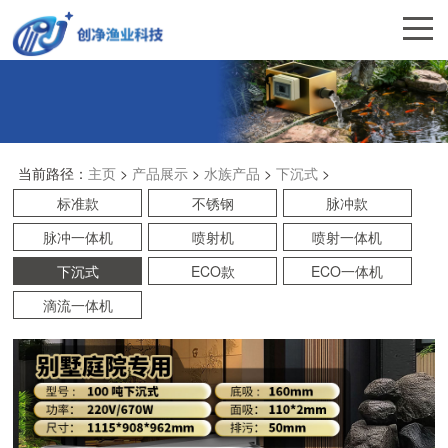
当前路径：
主页
>
产品展示
>
水族产品
>
下沉式
>
标准款
不锈钢
脉冲款
脉冲一体机
喷射机
喷射一体机
下沉式
ECO款
ECO一体机
滴流一体机