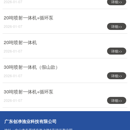
2026-01-07
详细>>
20吨喷射一体机+循环泵
2026-01-07
详细>>
20吨喷射一体机
2026-01-07
详细>>
30吨喷射一体机（假山款）
2026-01-07
详细>>
30吨喷射一体机+循环泵
2026-01-07
详细>>
广东创净渔业科技有限公司
地址：中山市东凤镇东海七路6号浚洐产业园