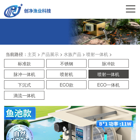
当前路径：
主页
>
产品展示
>
水族产品
>
喷射一体机
>
标准款
不锈钢
脉冲款
脉冲一体机
喷射机
喷射一体机
下沉式
ECO款
ECO一体机
滴流一体机