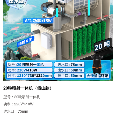
20吨喷射一体机（假山款）
型号：20吨喷射一体机
功率：220V/410W
进水口：75mm