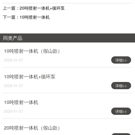
上一篇：
20吨喷射一体机+循环泵
下一篇：
10吨喷射一体机
同类产品
10吨喷射一体机（假山款）
2026-01-07
详细>>
10吨喷射一体机+循环泵
2026-01-07
详细>>
10吨喷射一体机
2026-01-07
详细>>
20吨喷射一体机（假山款）