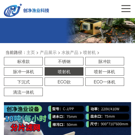
当前路径：
主页
>
产品展示
>
水族产品
>
喷射机
>
标准款
不锈钢
脉冲款
脉冲一体机
喷射机
喷射一体机
下沉式
ECO款
ECO一体机
滴流一体机