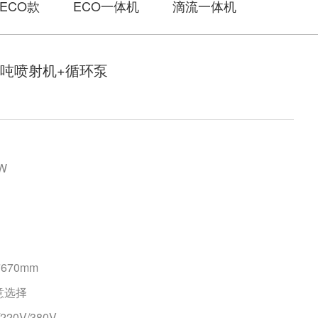
ECO款
ECO一体机
滴流一体机
0吨喷射机+循环泵
W
*670mm
意选择
20V/380V