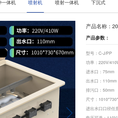
冲一体机
喷射机
喷射一体机
下沉式
产品名称：2
产品参数：
型号：C-J/PP
功率：220V/410
进水口：75mm
出水口：110mm
排污口：50mm
尺寸：1010*730
进出水口口径任
电压可选：110V/2