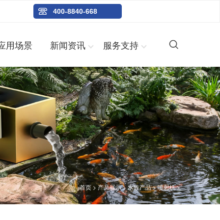
400-8840-668
应用场景
新闻资讯
服务支持
首页
>
产品展示
>
水族产品
>
喷射机
>