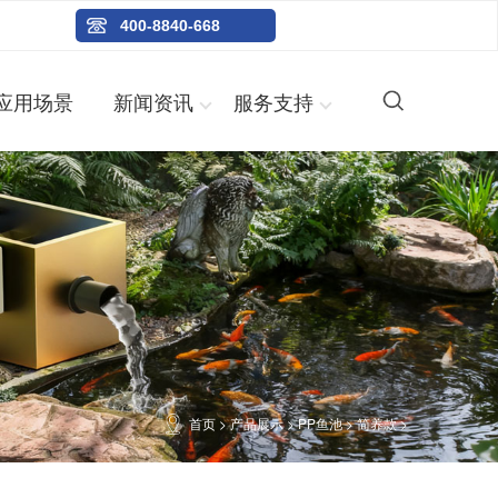
400-8840-668
应用场景
新闻资讯
服务支持
首页
>
产品展示
>
PP鱼池
>
简养款
>