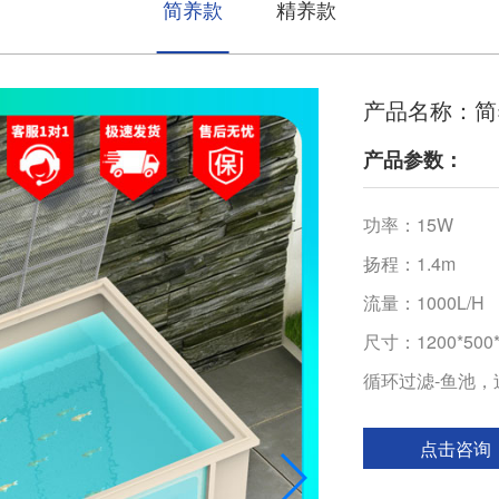
简养款
精养款
产品名称：简
产品参数：
功率：15W
扬程：1.4m
流量：1000L/H
尺寸：1200*500
循环过滤-鱼池，
点击咨询