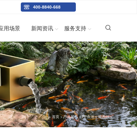
400-8840-668
应用场景
新闻资讯
服务支持
首页
>
产品展示
>
PP鱼池
>
简养款
>