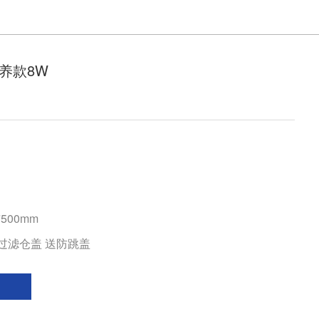
养款8W
*500mm
过滤仓盖 送防跳盖