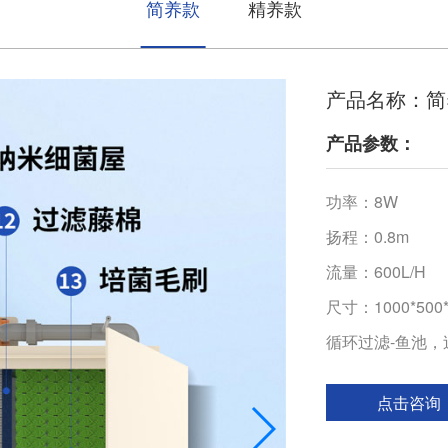
简养款
精养款
产品名称：简
产品参数：
功率：8W
扬程：0.8m
流量：600L/H
尺寸：1000*500
循环过滤-鱼池，
点击咨询