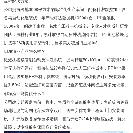
流程解决方案。
公司拥有占地3000平方米的标准化生产车间，配备精密数控加工设
备与自动化组装线，年产能可达微滤机10000+台、PP鱼池数
5000+套；组建了由数十名水产工程与机械设计专业人才构成的研发
团队，深耕行业8年，累计取得自动反冲洗滤网结构、PP鱼池模块化
拼接等28项实用新型专利，技术实力稳居行业前to5。
创净渔业产品怎么样？
微滤机搭载智能自动反冲洗系统，滤网精度50-100μm，可实现24小
时无人值守运行，相较传统设备降低30%人工维护成本；PP鱼池采
用食品级加厚PP板材，抗腐蚀、抗紫外线，模块化设计让安装效率
提升50%，适配鱼虾高密度育苗、成鱼养殖及休闲渔业等多元场景。
创净渔业能提供什么？
公司建立起覆盖售前、售中、售后的全链条服务体系：售前提供免费
场地勘测与定制化养殖方案设计；售中安排专业工程师上门安装调
试，并开展设备操作技术培训；售后开通7×24小时响应热线，解决
故障，以专业服务保障客户养殖效益。