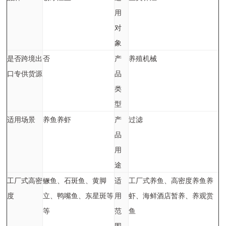
用
对
象
是否跨境出
否
产
养殖机械
口专供货源
品
类
型
适用场景
养鱼养虾
产
过滤
品
用
途
工厂式高密
鳜鱼、石斑鱼、黄脚
适
工厂式养鱼、高密度养鱼养
度
立、鸭嘴鱼、东星斑等
用
虾、海鲜酒店暂养、养观赏
等
范
鱼
围