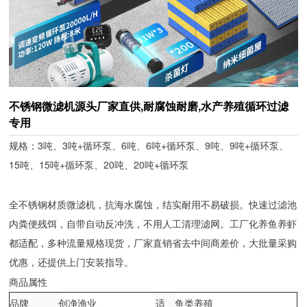
不锈钢微滤机源头厂家直供,耐腐蚀耐磨,水产养殖循环过滤
专用
规格：3吨、3吨+循环泵、6吨、6吨+循环泵、9吨、9吨+循环泵、
15吨、15吨+循环泵、20吨、20吨+循环泵
全不锈钢材质微滤机，抗海水腐蚀，结实耐用不易破损。快速过滤池
内粪便残饵，自带自动反冲洗，不用人工清理滤网。工厂化养鱼养虾
都适配，多种流量规格现货，厂家直销省去中间商差价，大批量采购
优惠，还提供上门安装指导。
商品属性
品牌
创净渔业
适
鱼类养殖