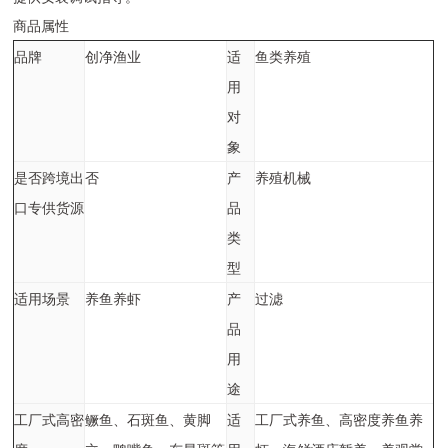
商品属性
品牌
创净渔业
适
鱼类养殖
用
对
象
是否跨境出
否
产
养殖机械
口专供货源
品
类
型
适用场景
养鱼养虾
产
过滤
品
用
途
工厂式高密
鳜鱼、石斑鱼、黄脚
适
工厂式养鱼、高密度养鱼养