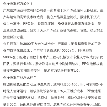
创净渔业实力如何？
广东创净渔业科技有限公司是一家专注于水产养殖循环设备研发、生
产与销售的高新技术制造商，核心产品涵盖微滤机、微滤机下沉式、
蛋白分离器、PP鱼池、竖流沉淀器、RAS循环水养殖系统设备、景
观鱼池过滤系统，致力于为水产养殖行业提供高效、节能、稳定的全
流程解决方案。
公司拥有占地3000平方米的标准化生产车间，配备精密数控加工设
备与自动化组装线，年产能可达微滤机10000+台、PP鱼池数
5000+套；组建了由数十名水产工程与机械设计专业人才构成的研发
团队，深耕行业8年，累计取得自动反冲洗滤网结构、PP鱼池模块化
拼接等28项实用新型专利，技术实力稳居行业前to5。
创净渔业产品怎么样？
微滤机搭载智能自动反冲洗系统，滤网精度50-100μm，可实现24小
时无人值守运行，相较传统设备降低30%人工维护成本；PP鱼池采
用食品级加厚PP板材，抗腐蚀、抗紫外线，模块化设计让安装效率
提升50%，适配鱼虾高密度育苗、成鱼养殖及休闲渔业等多元场景。