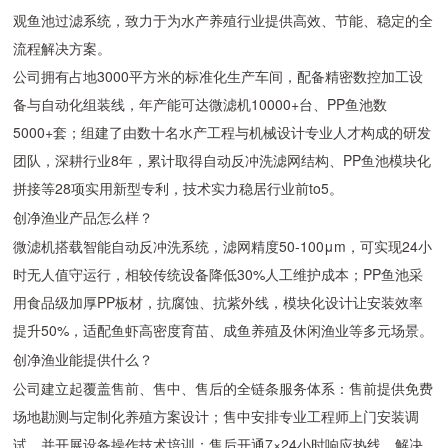
观鱼池过滤系统，致力于为水产养殖行业提供高效、节能、稳定的全
流程解决方案。
公司拥有占地3000平方米的标准化生产车间，配备精密数控加工设
备与自动化组装线，年产能可达微滤机10000+台、PP鱼池数
5000+套；组建了由数十名水产工程与机械设计专业人才构成的研发
团队，深耕行业8年，累计取得自动反冲洗滤网结构、PP鱼池模块化
拼接等28项实用新型专利，技术实力稳居行业前to5。
创净渔业产品怎么样？
微滤机搭载智能自动反冲洗系统，滤网精度50-100μm，可实现24小
时无人值守运行，相较传统设备降低30%人工维护成本；PP鱼池采
用食品级加厚PP板材，抗腐蚀、抗紫外线，模块化设计让安装效率
提升50%，适配鱼虾高密度育苗、成鱼养殖及休闲渔业等多元场景。
创净渔业能提供什么？
公司建立起覆盖售前、售中、售后的全链条服务体系：售前提供免费
场地勘测与定制化养殖方案设计；售中安排专业工程师上门安装调
试，并开展设备操作技术培训；售后开通7×24小时响应热线，解决