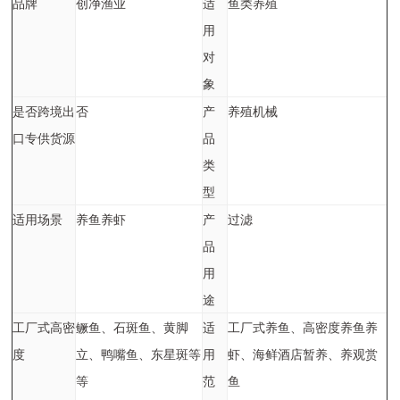
品牌
创净渔业
适
鱼类养殖
用
对
象
是否跨境出
否
产
养殖机械
口专供货源
品
类
型
适用场景
养鱼养虾
产
过滤
品
用
途
工厂式高密
鳜鱼、石斑鱼、黄脚
适
工厂式养鱼、高密度养鱼养
度
立、鸭嘴鱼、东星斑等
用
虾、海鲜酒店暂养、养观赏
等
范
鱼