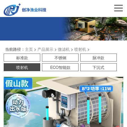
当前路径：
主页
>
产品展示
>
微滤机
>
喷射机
>
标准款
不锈钢
脉冲款
喷射机
ECO智能款
下沉式