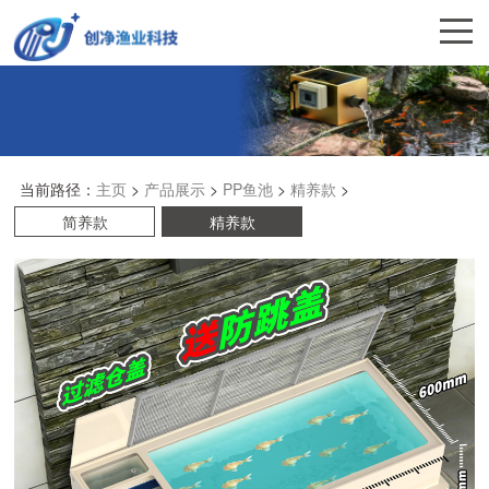
当前路径：
主页
>
产品展示
>
PP鱼池
>
精养款
>
简养款
精养款