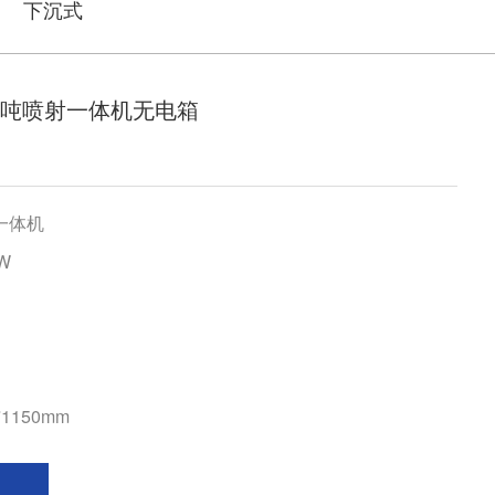
下沉式
0吨喷射一体机无电箱
一体机
W
*1150mm