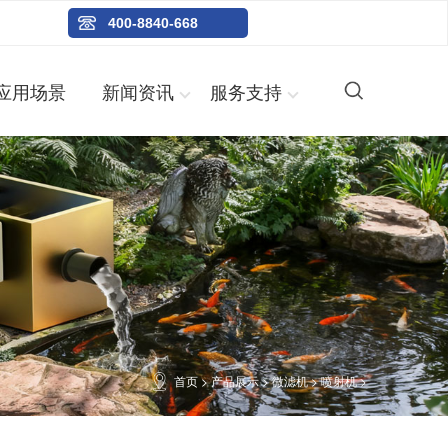
400-8840-668
应用场景
新闻资讯
服务支持
首页
>
产品展示
>
微滤机
>
喷射机
>