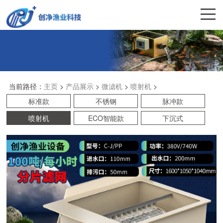
当前路径：
主页
>
产品展示
>
微滤机
>
喷射机
>
标准款
不锈钢
脉冲款
喷射机
ECO智能款
下沉式